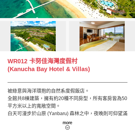
創造旅遊
WR012 卡努佳海灣度假村
(Kanucha Bay Hotel & Villas)
被綠意與海洋環抱的自然系度假飯店。
全館共8棟建築，擁有約20種不同房型，所有客房皆為50
平方米以上的寬敞空間。
白天可漫步於山原 (Yanbaru) 森林之中，夜晚則可仰望滿
天星斗，享受悠閒寧靜的時光。