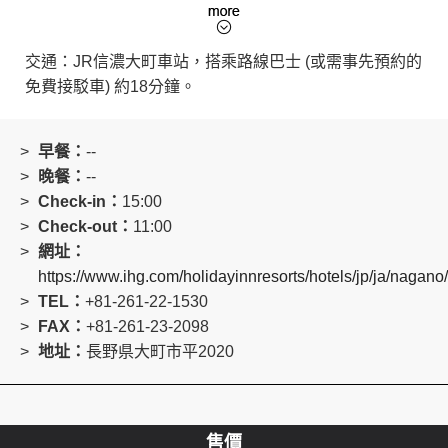
度假村內設施完善，包含露天溫泉、網球場、迷你高爾
夫場等。(部分活動設施需另行收費，冬季期間暫停營業)
交通：JR信濃大町車站，搭乘路線巴士 (或需事先預約的
免費接駁車) 約18分鐘。
早餐：
--
晚餐：
--
Check-in：
15:00
Check-out：
11:00
網址：
https://www.ihg.com/holidayinnresorts/hotels/jp/ja/nagano
TEL：
+81-261-22-1530
FAX：
+81-261-23-2098
地址：
長野県大町市平2020
售價