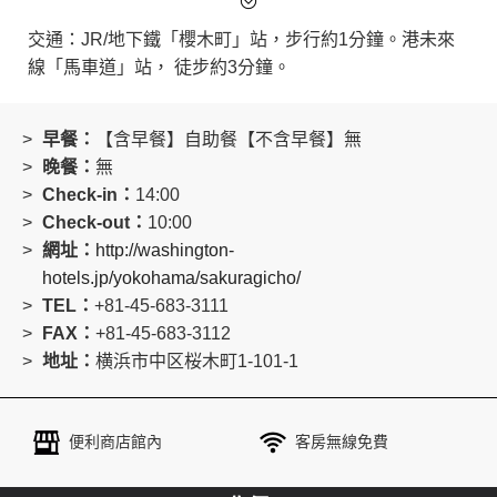
好回憶。
飯店客房全面禁菸。
交通：JR/地下鐵「櫻木町」站，步行約1分鐘。港未來
線「馬車道」站， 徒步約3分鐘。
早餐：
【含早餐】自助餐【不含早餐】無
晚餐：
無
Check-in：
14:00
Check-out：
10:00
網址：
http://washington-
hotels.jp/yokohama/sakuragicho/
TEL：
+81-45-683-3111
FAX：
+81-45-683-3112
地址：
横浜市中区桜木町1-101-1
便利商店館內
客房無線免費