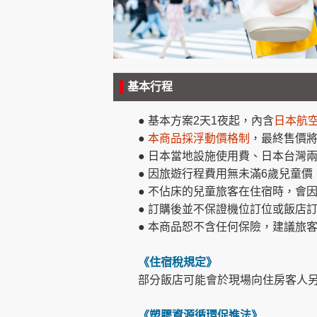
創造旅遊
基本行程
● 基本方案2天1夜起，內含
日本航
●
本商品採浮動價格制
，最終售價
● 日本當地設施使用費、日本台灣
● 因旅遊行程費用無未滿6歲兒童
● 不佔床的兒童旅客在住宿時，會
● 訂購後並不保證機位訂位或飯店
● 本商品恕不含任何保險，建議旅
《住宿稅規定》
部分飯店可能會於現場向住房客人
《塑膠資源循環促進法》