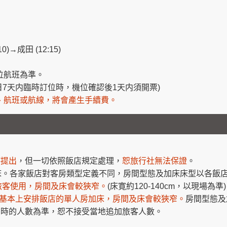
)→成田 (12:15)
位航班為準。
日7天内臨時訂位時，機位確認後1天内須開票)
、航班或航線，將會產生手續費。
時提出
，但一切依照飯店規定處理，
恕旅行社無法保證
。
加床。各家飯店對客房類型定義不同，房間型態及加床床型以各飯
旅客使用，房間及床會較狹窄。
(床寛約120-140cm，以現場為準)
基本上安排飯店的單人房加床，房間及床會較狹窄
。
房間型態及
名時的人數為準，恕不接受當地追加旅客人數。