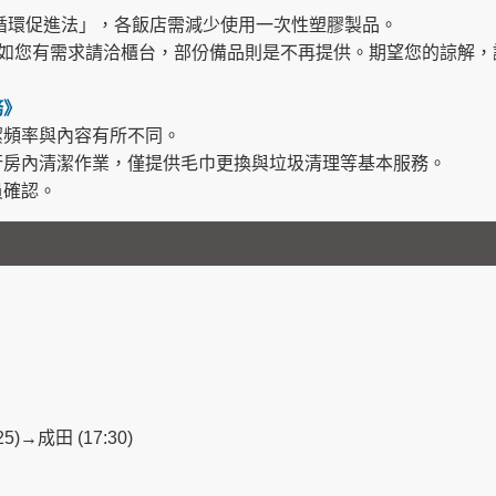
源循環促進法」，各飯店需減少使用一次性塑膠製品。
，如您有需求請洽櫃台，部份備品則是不再提供。期望您的諒解
務》
潔頻率與內容有所不同。
行房內清潔作業，僅提供毛巾更換與垃圾清理等基本服務。
員確認。
)→成田 (17:30)