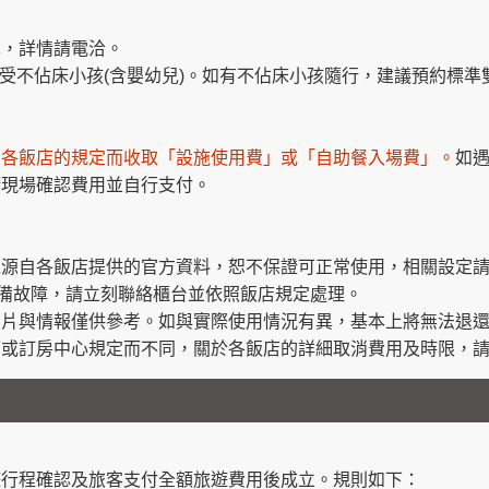
異，詳情請電洽。
房不接受不佔床小孩(含嬰幼兒)。如有不佔床小孩隨行，建議預約標
因各飯店的規定而收取「設施使用費」或「自助餐入場費」。
如
請現場確認費用並自行支付。
境源自各飯店提供的官方資料，恕不保證可正常使用，相關設定
內有設備故障，請立刻聯絡櫃台並依照飯店規定處理。
照片與情報僅供參考。如與實際使用情況有異，基本上將無法退
店或訂房中心規定而不同，關於各飯店的詳細取消費用及時限，
遊行程確認及旅客支付全額旅遊費用後成立。規則如下：