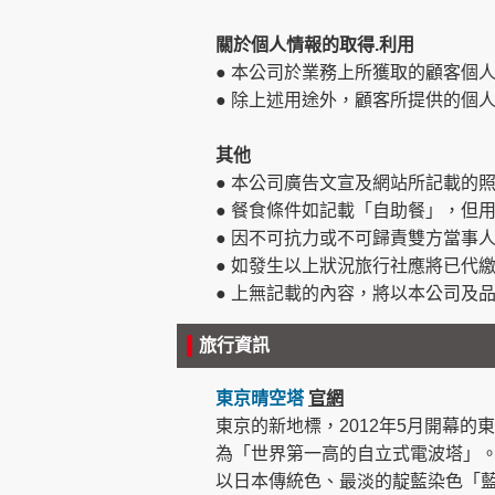
關於個人情報的取得.利用
● 本公司於業務上所獲取的顧客個
● 除上述用途外，顧客所提供的個
其他
● 本公司廣告文宣及網站所記載的
● 餐食條件如記載「自助餐」，但
● 因不可抗力或不可歸責雙方當事
● 如發生以上狀況旅行社應將已代
● 上無記載的內容，將以本公司及
旅行資訊
東京晴空塔
官網
東京的新地標，2012年5月開幕的東
為「世界第一高的自立式電波塔」
以日本傳統色、最淡的靛藍染色「