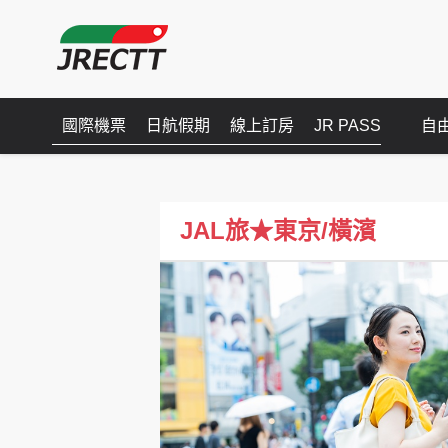
國際機票
日航假期
線上訂房
JR PASS
自
JAL旅★東京/橫濱