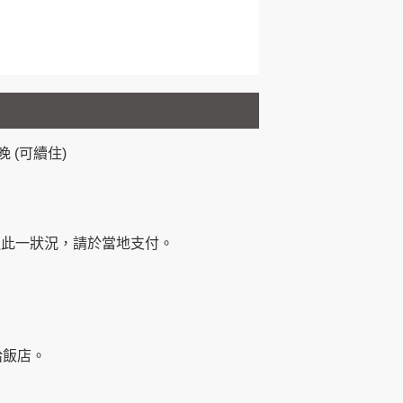
 (可續住)
遇此一狀況，請於當地支付。
給飯店。