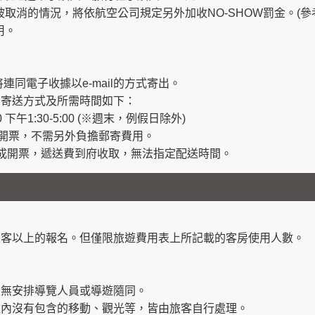
取消的情況，將依航空公司規定另外加收NO-SHOW罰金。(參
用。
連同電子收據以e-mail的方式寄出。
，寄送方式及所需時間如下：
 下午1:30-5:00 (※週末，例假日除外)
開票，不需另外負擔郵寄費用。
完成開票，遞送費到府收取，無法指定配送時間。
旅客以上的報名。但僅限旅遊費用表上所記載的客房使用人數。
並無安排導覽人員或導遊隨同。
程內沒有包含的移動、觀光等，皆由旅客自行處理。