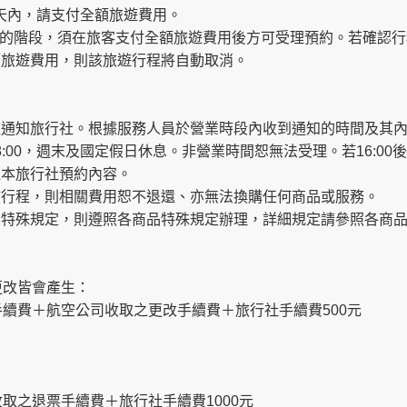
天內，請支付全額旅遊費用。
的階段，須在旅客支付全額旅遊費用後方可受理預約。若確認行
額旅遊費用，則該旅遊行程將自動取消。
速通知旅行社。根據服務人員於營業時段內收到通知的時間及其
-18:00，週末及國定假日休息。非營業時間恕無法受理。若16:
過本旅行社預約內容。
該行程，則相關費用恕不退還、亦無法換購任何商品或服務。
其特殊規定，則遵照各商品特殊規定辦理，詳細規定請參照各商
更改皆會產生：
續費＋航空公司收取之更改手續費＋旅行社手續費500元
取之退票手續費＋旅行社手續費1000元