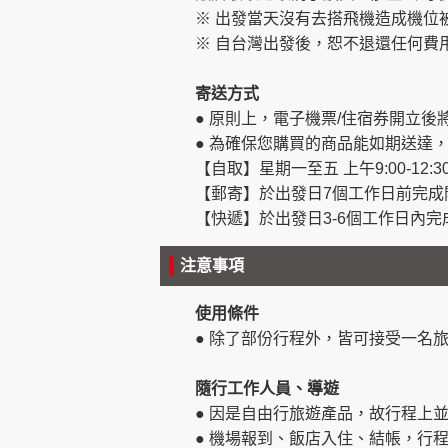
※ 出發當天沒有去搭飛機造成機位被
※ 自台灣出發後，恕不退還任何費
寄送方式
● 原則上，電子機票/住宿券開立後將
● 為確保您購買的商品能如期送達
【自取】星期一至五 上午9:00-12:30
【郵寄】於出發日7個工作日前完成
【快遞】於出發日3-6個工作日內
注意事項
使用條件
● 除了部份行程外，皆可接受一名
隨行工作人員、導遊
● 因是自由行旅遊產品，故行程上
● 機場報到、飯店入住、結帳，行