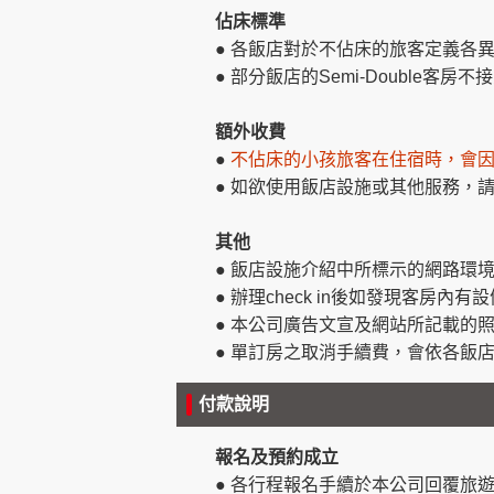
佔床標準
● 各飯店對於不佔床的旅客定義各
●
部分飯店的Semi-Double客
額外收費
●
不佔床的小孩旅客在住宿時，會
● 如欲使用飯店設施或其他服務，
其他
● 飯店設施介紹中所標示的網路環
● 辦理check in後如發現客房
● 本公司廣告文宣及網站所記載的
● 單訂房之取消手續費，會依各飯
付款說明
報名及預約成立
● 各行程報名手續於本公司回覆旅