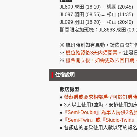
JL809 成田 (18:10)→ 桃園 (20:45)
JL097 羽田 (08:55)→ 松山 (11:35)
JL099 羽田 (18:20)→ 松山 (20:40)
期間限定加班機：JL8663 成田 (09:10
※ 航班時刻如有異動，請依實際訂
※
機位確認後3天内須開票。
(出發
※
機票開立後，如需更改去回日期
住宿說明
飯店房型
●
禁菸房或要求相鄰房型可於訂房
● 3人以上使用1室時，安排使用
●
『Semi-Double』
為單人房供2名
●
『Semi-Twin』或『Studio-Twin』
● 各飯店的客房使用人數以預約報