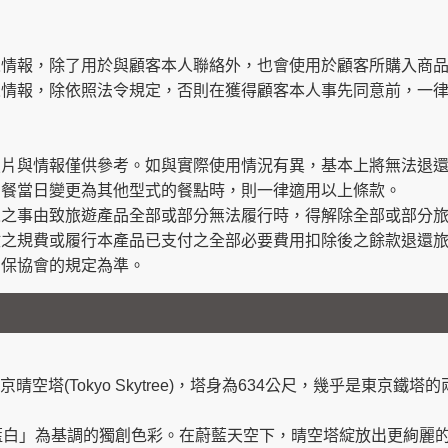
人情報，除了用於與顧客本人聯絡外，也會使用於顧客所購入商
人情報，除依照法令規定，否則在獲得顧客本人事先同意前，一
照片與情報僅供參考。如與實際使用情況有異，基本上將無法退
用餐當日變更為其他型式的餐點時，則一律適用以上條款。
人之事由致旅遊產品全部或部分無法履行時，得解除全部或部分
繳之規費或履行本產品已支付之全部必要費用扣除後之餘款退還
品保協會的規定為準。
京晴空塔(Tokyo Skytree)，塔身為634公尺，幾乎是東京
。
藍白」為基調的獨創色彩。在蔚藍天空下，晴空塔綻放出更絢麗