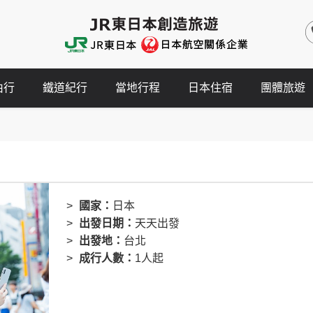
由行
鐵道紀行
當地行程
日本住宿
團體旅遊
國家：
日本
出發日期：
天天出發
出發地：
台北
成行人數：
1人起