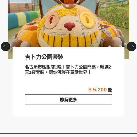
prev
next
吉卜力公園套裝
名古屋市區飯店1晚＋吉卜力公園門票，精選2
天1夜套裝，讓你沉浸在童話世界！
$ 5,200
起
瞭解更多
吉卜力公園套裝