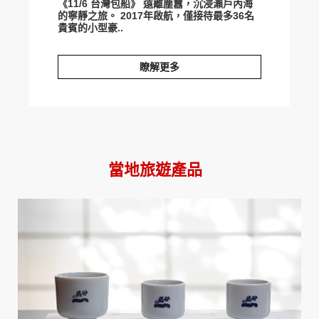
《11/6 台灣包船》 遠離塵囂，沉浸瀨戶內海
的寧靜之旅。 2017年啟航，僅接待最多36名
貴賓的小型豪..
瞭解更多
秋日漫旅。瀨戶內海「guntu」自由行
當地旅遊產品
prev
next