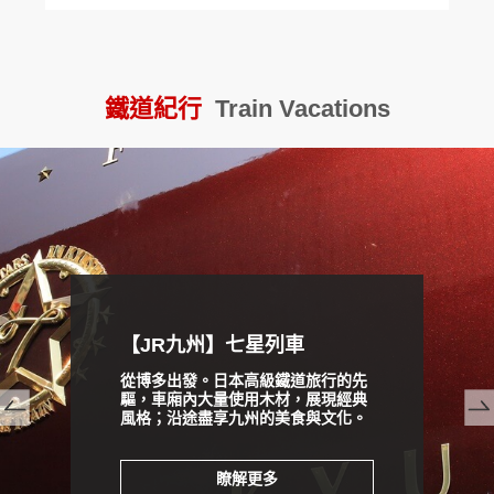
雙十連假★日航名古屋機加酒＋吉卜力公園門票
J
鐵道紀行
Train Vacations
prev
next
【JR九州】七星列車
從博多出發。日本高級鐵道旅行的先
驅，車廂內大量使用木材，展現經典
風格；沿途盡享九州的美食與文化。
瞭解更多