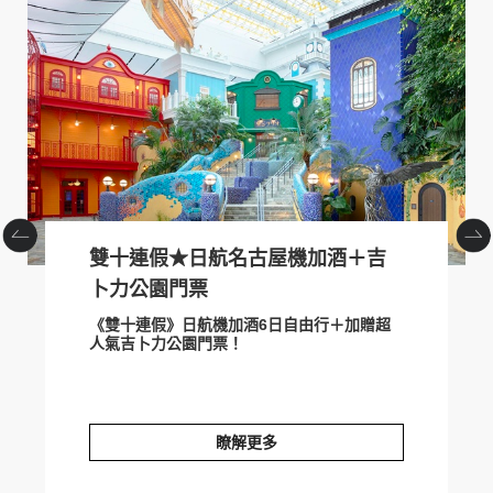
prev
next
雙十連假★日航名古屋機加酒＋吉
卜力公園門票
《雙十連假》日航機加酒6日自由行＋加贈超
人氣吉卜力公園門票！
瞭解更多