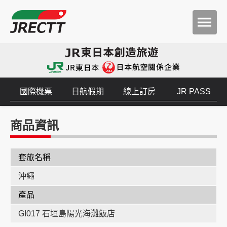
國際機票
日航假期
線上訂房
JR PASS
商品資訊
套旅名稱
沖繩
產品
GI017 石垣島陽光海灘飯店