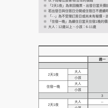
※
以下為每位旅客/新台幣的價錢
※
「2天1夜」為來回機票、出發日當天價
※
若出發日與住宿日分開或住宿日不連續
※
「- -」為不受理訂房日或尚未有報價，
創造旅遊
※
「住宿一晚」為續住日當天住宿1晚的價
※
大人：12歲以上、小孩：6-11歲
週一
大人
2天1夜
小孩
大人
住宿一晚
小孩
3
大人
--
2天1夜
小孩
--