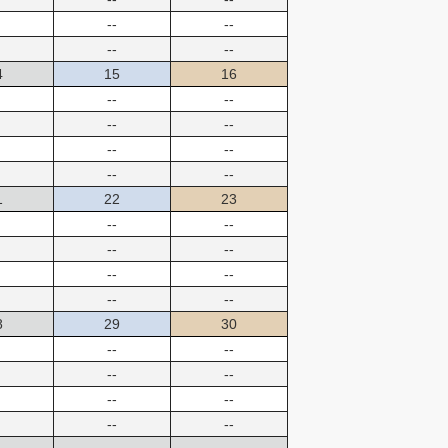
--
--
--
--
4
15
16
--
--
--
--
--
--
--
--
1
22
23
--
--
--
--
--
--
--
--
8
29
30
--
--
--
--
--
--
--
--