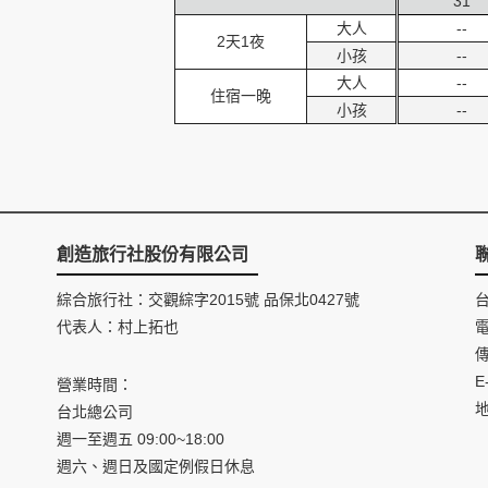
31
大人
--
2天1夜
小孩
--
大人
--
住宿一晚
小孩
--
創造旅行社股份有限公司
綜合旅行社：交觀綜字2015號 品保北0427號
代表人：村上拓也
電
傳
E
營業時間：
台北總公司
週一至週五 09:00~18:00
週六、週日及國定例假日休息