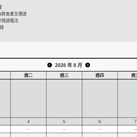
錢
時將會產生價差
詳情請電洽
錢
2026 年 8 月
週二
週三
週四
週
4
5
6
7
--
--
--
--
--
--
--
--