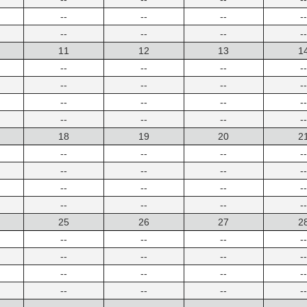
--
--
--
--
--
--
--
--
11
12
13
1
--
--
--
--
--
--
--
--
--
--
--
--
--
--
--
--
18
19
20
2
--
--
--
--
--
--
--
--
--
--
--
--
--
--
--
--
25
26
27
2
--
--
--
--
--
--
--
--
--
--
--
--
--
--
--
--