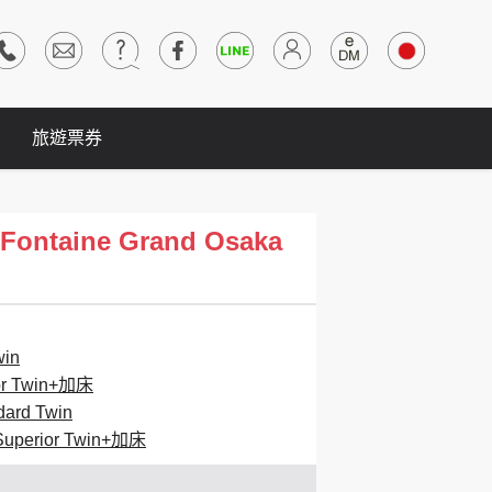
旅遊票券
ontaine Grand Osaka
in
 Twin+加床
d Twin
rior Twin+加床