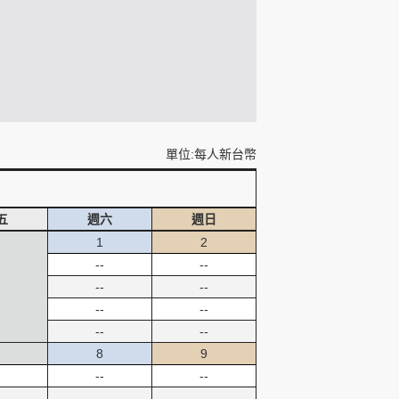
單位:每人新台幣
五
週六
週日
1
2
--
--
--
--
--
--
--
--
8
9
--
--
--
--