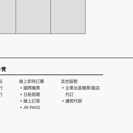
一覽
品
線上即時訂購
其他服務
行
國際機票
企業出差機票/飯店
行
日航假期
代訂
線上訂房
護照代辦
JR PASS