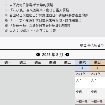
※
以下為每位旅客/新台幣的價錢
※
「2天1夜」為來回機票、出發日當天價錢
※
若出發日與住宿日分開或住宿日不連續時將會產生價差
創造旅遊
※
「- -」為不受理訂房日或尚未有報價，詳情請電洽
※
「住宿一晚」為續住日當天住宿1晚的價錢
※
大人：12歲以上、小孩：6-11歲
單位:每人新台幣
2026 年 8 月
週一
週二
週三
週四
週五
週六
週日
1
2
--
--
--
--