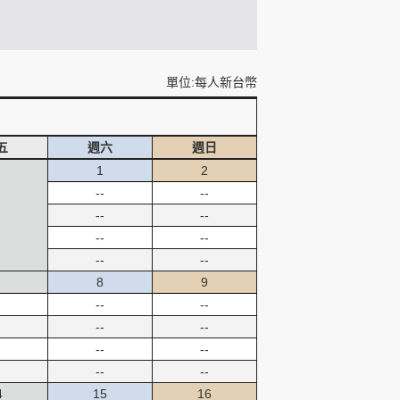
單位:每人新台幣
五
週六
週日
1
2
--
--
--
--
--
--
--
--
8
9
--
--
--
--
--
--
--
--
4
15
16