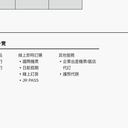
一覽
品
線上即時訂購
其他服務
行
國際機票
企業出差機票/飯店
行
日航假期
代訂
線上訂房
護照代辦
JR PASS