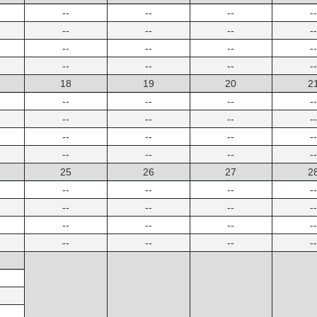
--
--
--
--
--
--
--
--
--
--
--
--
--
--
--
--
18
19
20
2
--
--
--
--
--
--
--
--
--
--
--
--
--
--
--
--
25
26
27
2
--
--
--
--
--
--
--
--
--
--
--
--
--
--
--
--