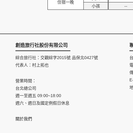
住宿一晚
小孩
--
創造旅行社股份有限公司
綜合旅行社：交觀綜字2015號 品保北0427號
代表人：村上拓也
電
傳
E
營業時間：
台北總公司
週一至週五 09:00~18:00
週六、週日及國定例假日休息
關於我們