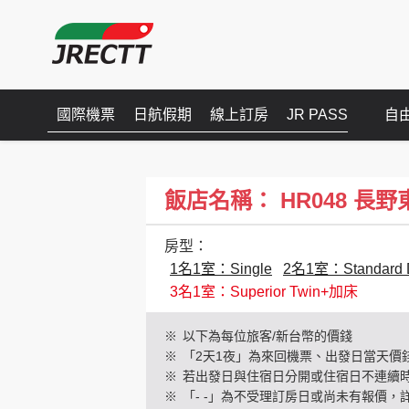
國際機票
日航假期
線上訂房
JR PASS
自
飯店名稱： HR048 長野東急RE
房型：
1名1室：Single
2名1室：Standard 
3名1室：Superior Twin+加床
※
以下為每位旅客/新台幣的價錢
※
「2天1夜」為來回機票、出發日當天價
※
若出發日與住宿日分開或住宿日不連續
※
「- -」為不受理訂房日或尚未有報價，