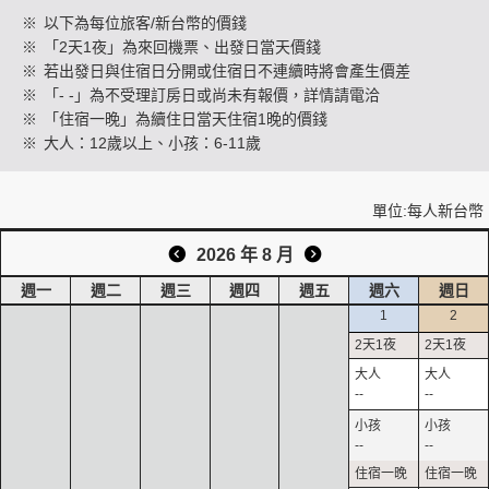
※
以下為每位旅客/新台幣的價錢
※
「2天1夜」為來回機票、出發日當天價錢
※
若出發日與住宿日分開或住宿日不連續時將會產生價差
創造旅遊
※
「- -」為不受理訂房日或尚未有報價，詳情請電洽
※
「住宿一晚」為續住日當天住宿1晚的價錢
※
大人：12歲以上、小孩：6-11歲
單位:每人新台幣
2026 年 8 月
週一
週二
週三
週四
週五
週六
週日
1
2
--
--
--
--