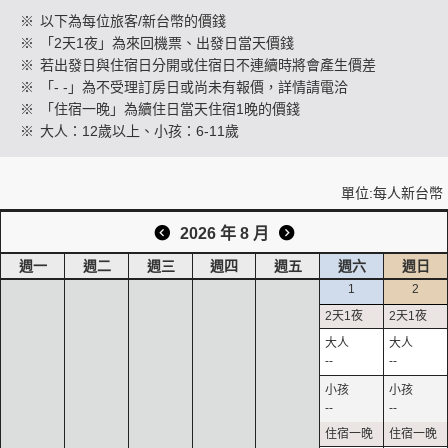
※
以下為每位旅客/新台幣的價錢
※
「2天1夜」為來回機票、出發日當天價錢
※
若出發日與住宿日分開或住宿日不連續時將會產生價差
創造旅遊
※
「- -」為不受理訂房日或尚未有報價，詳情請電洽
※
「住宿一晚」為續住日當天住宿1晚的價錢
※
大人：12歲以上、小孩：6-11歲
單位:每人新台幣
2026 年 8 月
週一
週二
週三
週四
週五
週六
週日
1
2
--
--
--
--