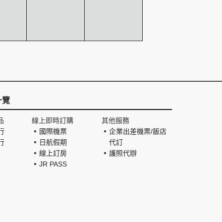
一覽
品
線上即時訂購
其他服務
行
國際機票
企業出差機票/飯店
行
日航假期
代訂
線上訂房
護照代辦
JR PASS