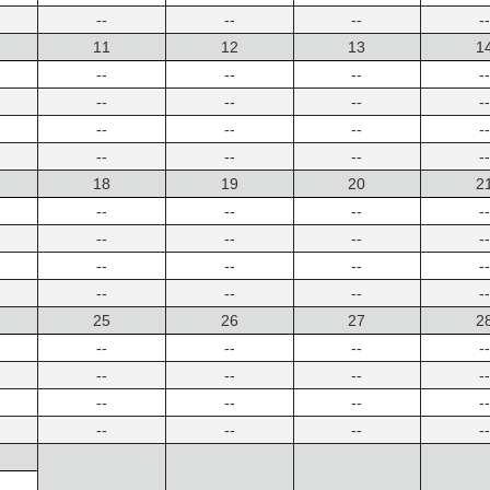
--
--
--
--
11
12
13
1
--
--
--
--
--
--
--
--
--
--
--
--
--
--
--
--
18
19
20
2
--
--
--
--
--
--
--
--
--
--
--
--
--
--
--
--
25
26
27
2
--
--
--
--
--
--
--
--
--
--
--
--
--
--
--
--