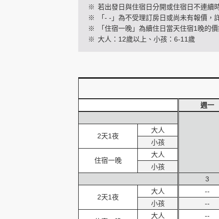
※
若出發日與住宿日分開或住宿日不連續
※
「- -」為不受理訂房日或尚未有報價，
※
「住宿一晚」為續住日當天住宿1晚的價
創造旅遊
※
大人：12歲以上、小孩：6-11歲
週一
大人
2天1夜
小孩
大人
住宿一晚
小孩
3
大人
--
2天1夜
小孩
--
大人
--