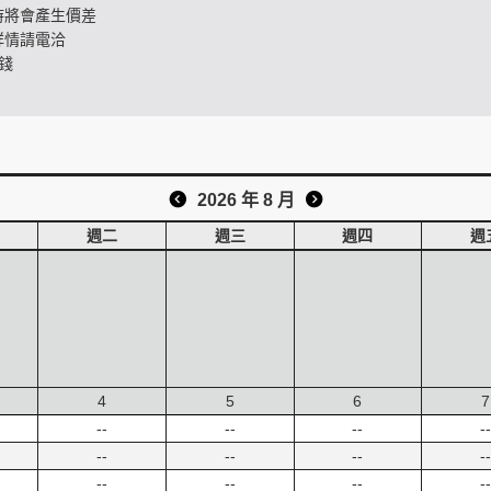
時將會產生價差
詳情請電洽
錢
2026 年 8 月
週二
週三
週四
週
4
5
6
7
--
--
--
--
--
--
--
--
--
--
--
--