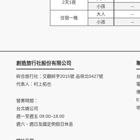
2天1夜
小孩
--
大人
--
住宿一晚
小孩
--
創造旅行社股份有限公司
綜合旅行社：交觀綜字2015號 品保北0427號
代表人：村上拓也
電
傳
E
營業時間：
台北總公司
週一至週五 09:00~18:00
週六、週日及國定例假日休息