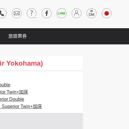
旅遊票券
r Yokohama)
uble
r Twin+加床
r Double
perior Twin+加床