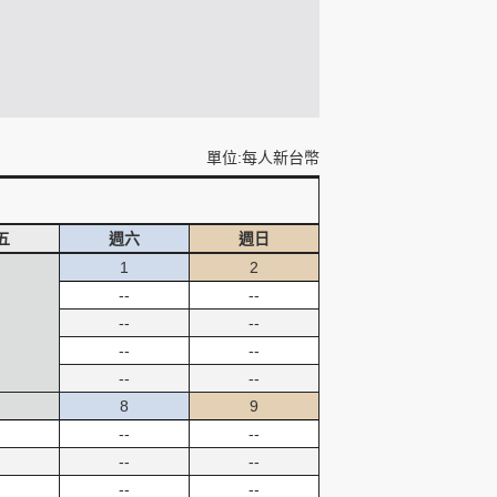
單位:每人新台幣
五
週六
週日
1
2
--
--
--
--
--
--
--
--
8
9
--
--
--
--
--
--