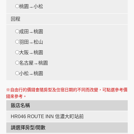
桃園→小松
回程
成田→桃園
時
羽田→松山
大阪→桃園
時
名古屋→桃園
小松→桃園
※自由行的價錢會隨房型及住宿日期的不同而改變，可點選參考價
錢來參考。
飯店名稱
HR046 ROUTE INN 信濃大町站前
請選擇房型/間數