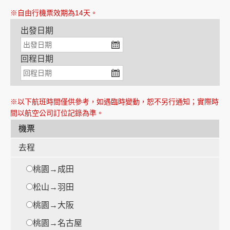
※自由行機票效期為14天。
出發日期
創造旅遊
回程日期
※以下航班時間僅供參考，如遇臨時變動，恕不另行通知；實際時
間以航空公司訂位記錄為準。
機票
去程
桃園→成田
松山→羽田
桃園→大阪
桃園→名古屋