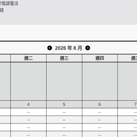
詳情請電洽
錢
2026 年 8 月
週二
週三
週四
週
4
5
6
7
--
--
--
--
--
--
--
--
--
--
--
--
--
--
--
--