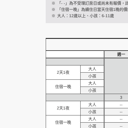
※
「- -」為不受理訂房日或尚未有報價，
※
「住宿一晚」為續住日當天住宿1晚的價
※
大人：12歲以上、小孩：6-11歲
創造旅遊
週一
大人
2天1夜
小孩
大人
住宿一晚
小孩
3
大人
--
2天1夜
小孩
--
大人
--
住宿一晚
小孩
--