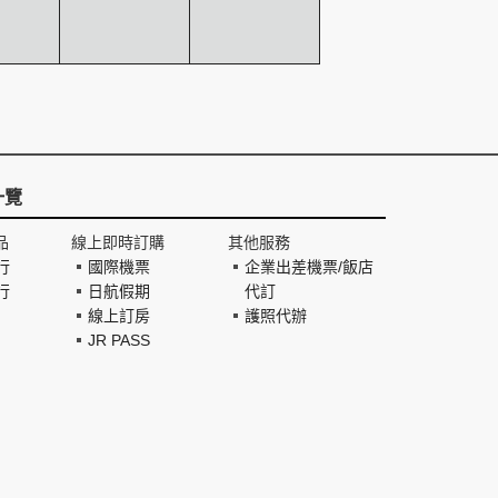
一覽
品
線上即時訂購
其他服務
行
國際機票
企業出差機票/飯店
行
日航假期
代訂
線上訂房
護照代辦
JR PASS