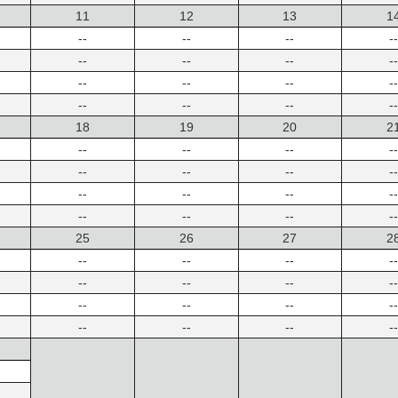
11
12
13
1
--
--
--
--
--
--
--
--
--
--
--
--
--
--
--
--
18
19
20
2
--
--
--
--
--
--
--
--
--
--
--
--
--
--
--
--
25
26
27
2
--
--
--
--
--
--
--
--
--
--
--
--
--
--
--
--