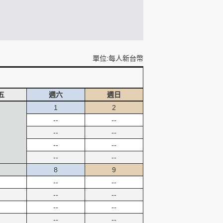
單位:每人新台幣
五
週六
週日
1
2
--
--
--
--
--
--
--
--
8
9
--
--
--
--
--
--
--
--