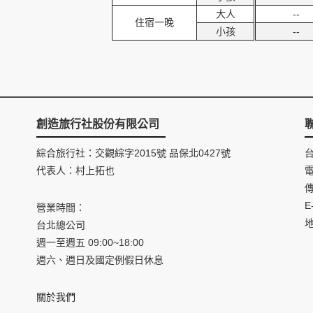
大人
--
住宿一晚
小孩
--
創造旅行社股份有限公司
綜合旅行社：交觀綜字2015號 品保北0427號
代表人：村上拓也
電
傳
E
營業時間：
台北總公司
週一至週五 09:00~18:00
週六、週日及國定例假日休息
關於我們