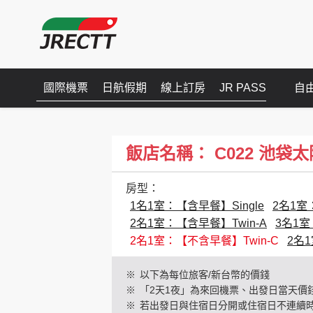
國際機票
日航假期
線上訂房
JR PASS
自
飯店名稱： C022 池袋太陽城王子
房型：
1名1室：【含早餐】Single
2名1室：
2名1室：【含早餐】Twin-A
3名1室
2名1室：【不含早餐】Twin-C
2名
※
以下為每位旅客/新台幣的價錢
※
「2天1夜」為來回機票、出發日當天價
※
若出發日與住宿日分開或住宿日不連續