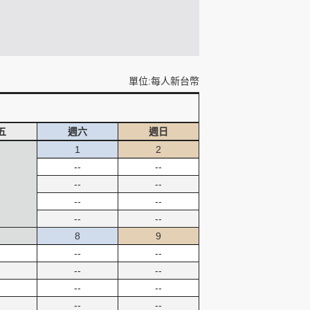
單位:每人新台幣
五
週六
週日
1
2
--
--
--
--
--
--
--
--
8
9
--
--
--
--
--
--
--
--