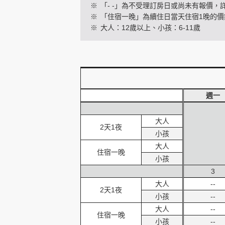
※
「- -」為不受理訂房日或尚未有報價，
※
「住宿一晚」為續住日當天住宿1晚的價
※
大人：12歲以上、小孩：6-11歲
創造旅遊
週一
大人
2天1夜
小孩
大人
住宿一晚
小孩
3
大人
--
2天1夜
小孩
--
大人
--
住宿一晚
小孩
--