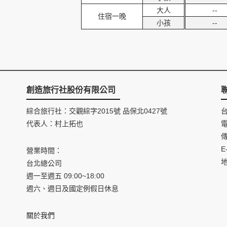
大人
--
住宿一晚
小孩
--
創造旅行社股份有限公司
綜合旅行社：交觀綜字2015號 品保北0427號
代表人：村上拓也
電
傳
E
營業時間：
台北總公司
週一至週五 09:00~18:00
週六、週日及國定例假日休息
關於我們