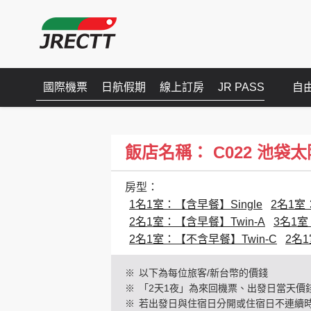
國際機票
日航假期
線上訂房
JR PASS
自
飯店名稱： C022 池袋太陽城王子
房型：
1名1室：【含早餐】Single
2名1室：
2名1室：【含早餐】Twin-A
3名1室
2名1室：【不含早餐】Twin-C
2名
※
以下為每位旅客/新台幣的價錢
※
「2天1夜」為來回機票、出發日當天價
※
若出發日與住宿日分開或住宿日不連續