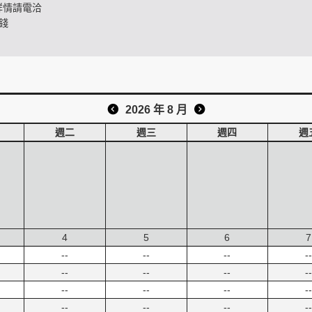
詳情請電洽
錢
2026 年 8 月
週二
週三
週四
週
4
5
6
7
--
--
--
--
--
--
--
--
--
--
--
--
--
--
--
--