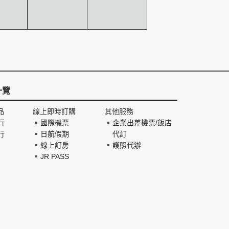
一覽
品
線上即時訂購
其他服務
行
國際機票
企業出差機票/飯店
行
日航假期
代訂
線上訂房
護照代辦
JR PASS