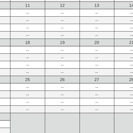
11
12
13
1
--
--
--
--
--
--
--
--
--
--
--
--
--
--
--
--
18
19
20
2
--
--
--
--
--
--
--
--
--
--
--
--
--
--
--
--
25
26
27
2
--
--
--
--
--
--
--
--
--
--
--
--
--
--
--
--