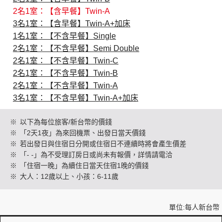
2名1室：【含早餐】Twin-A
3名1室：【含早餐】Twin-A+加床
創造旅遊
1名1室：【不含早餐】Single
2名1室：【不含早餐】Semi Double
2名1室：【不含早餐】Twin-C
2名1室：【不含早餐】Twin-B
2名1室：【不含早餐】Twin-A
3名1室：【不含早餐】Twin-A+加床
※
以下為每位旅客/新台幣的價錢
※
「2天1夜」為來回機票、出發日當天價錢
※
若出發日與住宿日分開或住宿日不連續時將會產生價差
※
「- -」為不受理訂房日或尚未有報價，詳情請電洽
※
「住宿一晚」為續住日當天住宿1晚的價錢
※
大人：12歲以上、小孩：6-11歲
單位:每人新台幣