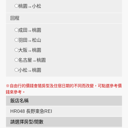
桃園→小松
回程
成田→桃園
時
羽田→松山
大阪→桃園
時
名古屋→桃園
小松→桃園
※自由行的價錢會隨房型及住宿日期的不同而改變，可點選參考價
錢來參考。
飯店名稱
HR048 長野東急REI
請選擇房型/間數