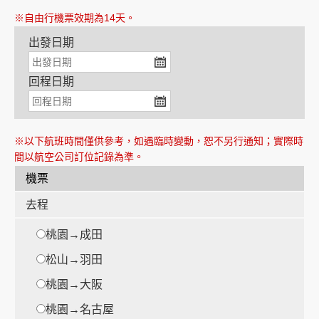
※自由行機票效期為14天。
出發日期
創造旅遊
回程日期
※以下航班時間僅供參考，如遇臨時變動，恕不另行通知；實際時
間以航空公司訂位記錄為準。
機票
去程
桃園→成田
松山→羽田
桃園→大阪
桃園→名古屋